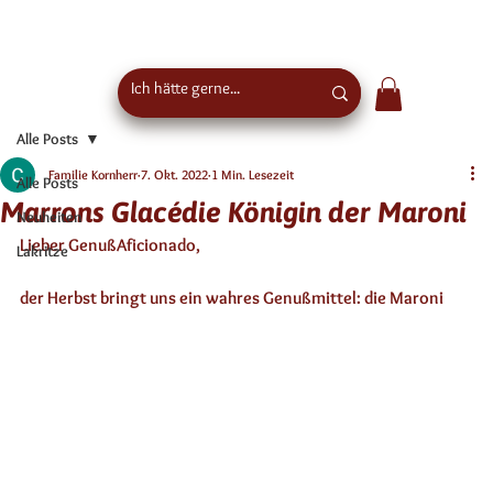
Kostenloser Versand ab €50 Bestellwert in
Österreich - EU-weiter Versand
Alle Posts
Familie Kornherr
7. Okt. 2022
1 Min. Lesezeit
Alle Posts
Marrons Glacédie Königin der Maroni
Neuheiten
Lieber GenußAficionado, 
Lakritze
der Herbst bringt uns ein wahres Genußmittel: 
die Maroni 