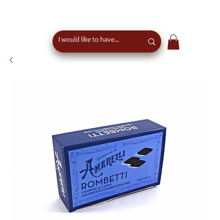
free shipping above €50 order value in austria - eu
wide shipping