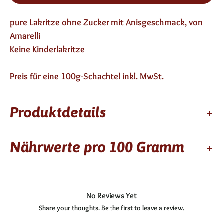
pure Lakritze ohne Zucker mit Anisgeschmack, von 
Amarelli
Keine Kinderlakritze 
Preis für eine 100g-Schachtel inkl. MwSt.
Produktdetails
12 Monate haltbar
Nährwerte pro 100 Gramm
enthält keinen Alkohol
Zutaten: Lakritze, natürliches Anisaroma
laktosefrei, glutenfrei
Kcal / kj
344/1461
No Reviews Yet
Fett
0,01g
Share your thoughts. Be the first to leave a review.