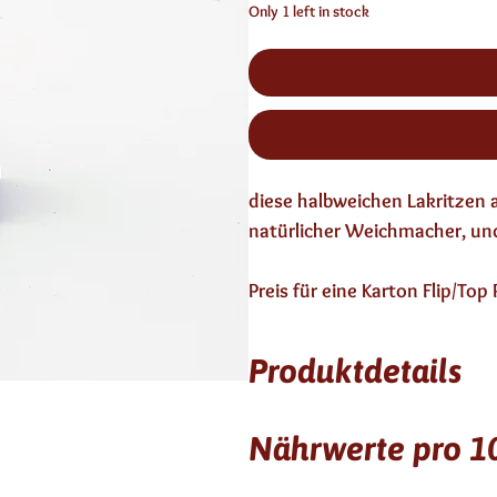
Only 1 left in stock
diese halbweichen Lakritzen
natürlicher Weichmacher, und
Preis für eine Karton Flip/To
Produktdetails
24 Monate, kein Alkohol, vegan
Nährwerte pro 
Zutaten: Zucker, Gummi Arabi
Farbstoff: Karamell, Überzugs