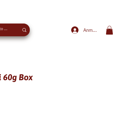
Sweet advice
+43 660 4027975
Anmelden
i 60g Box