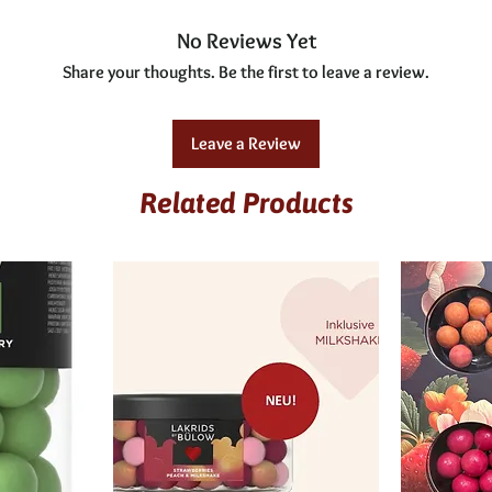
Kcal / kj
No Reviews Yet
Fett
Share your thoughts. Be the first to leave a review.
gesättigte Fettsäuren
Leave a Review
Kohlenhydrate
Related Products
davon Zucker
Eiweiß
Salz
Ballaststoffe