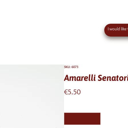
 order value in austria - eu wide shipping
Contact
SKU: 6073
Amarelli Senator
Price
€5.50
Quantity
*