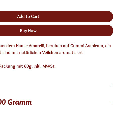
Add to Cart
Buy Now
 aus dem Hause Amarelli, beruhen auf Gummi Arabicum, ein
 sind mit natürlichen Veilchen aromatisiert
p Packung mit 60g, inkl. MWSt.
, laktosefrei, glutenfrei
100 Gramm
cum, Glukosesirup, Lakritze, natürliches Zitronenaroma,
mitttel: Bienenwachs, pflanzliche Öle