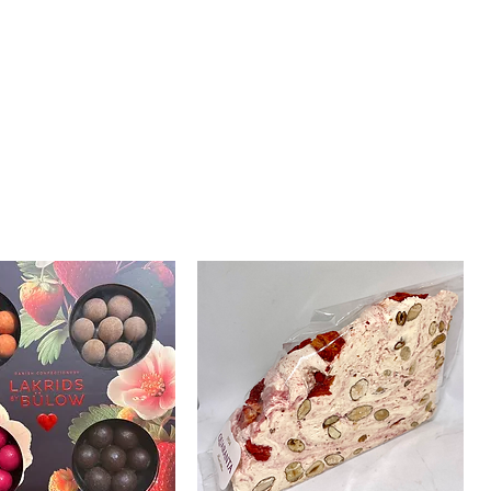
297/1247
0,3 g
0,1g
58,3 g
46,1 g
27,7g
1,5 g
0,08 g