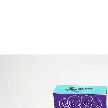
free shipping above €50
Shop