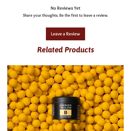
Allergene: -
No Reviews Yet
Fett
46g
glutenfrei, laktosefrei
Share your thoughts. Be the first to leave a review.
enthält keine Spuren von Nüßen oder Milch
gesättigte Fettsäuren
29,65g
Leave a Review
Kohlenhydrate
42,6g
Related Products
davon Zucker
25,9g
Eiweiß
8,8g
Salz
0,01g