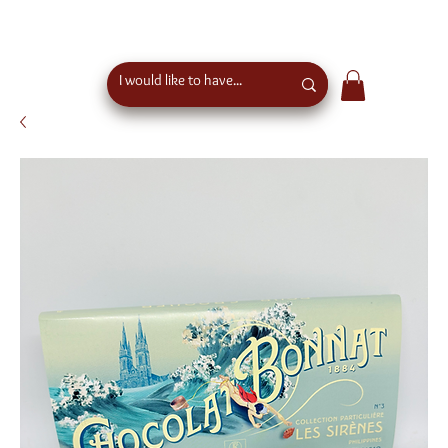
free shipping above €50 order value in austria - eu
wide shipping