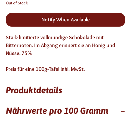
Out of Stock
Notify When Available
Stark limitierte vollmundige Schokolade mit
Bitternoten. Im Abgang erinnert sie an Honig und
Nüsse. 75%
Preis für eine 100g-Tafel inkl. MwSt.
Produktdetails
6 Monate haltbar
Nährwerte pro 100 Gramm
enthält keinen Alkohol
Zutaten: Schokolade, 75% Kakaoanteil mindestens,
Kakaobutter, Zucker
Kcal / kj
603/2501