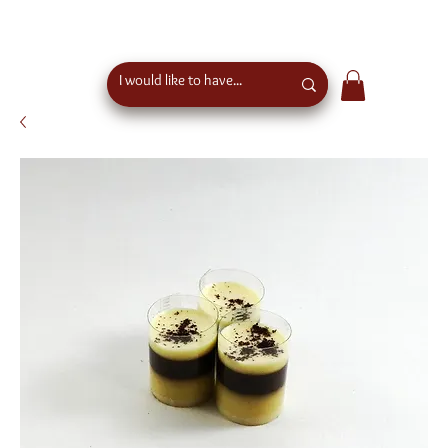
free shipping above €50 order value in austria - eu
wide shipping