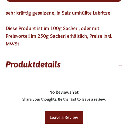
sehr kräftig gesalzene, in Salz umhüllte Lakritze
Diese Produkt ist im 100g Sackerl, oder mit
Preisvorteil im 250g Sackerl erhältlich, Preise inkl.
MWSt.
Produktdetails
12 Monate haltbar
enthält keinen Alkohol
No Reviews Yet
Zutaten: Zucker, Glukosesirup, Stärke, modifzierte
Share your thoughts. Be the first to leave a review.
Stärke, Ammoniumchlorid (Salmiak), Lakritzextrakt,
Farbstoff: E153, Aroma
laktosefrei
Leave a Review