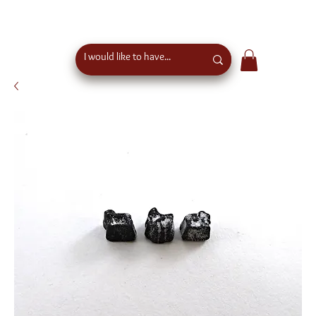
free shipping above €50 order value in austria - eu
wide shipping