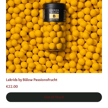
Lakrids by Bülow Passionsfrucht
Price
€22.00
Out of Stock