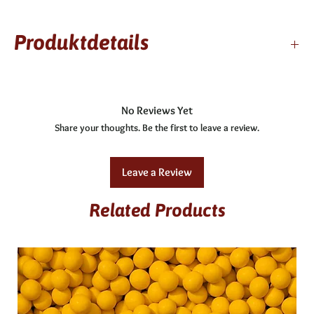
Produktdetails
3 Wochen haltbar
enthält Alkohol
No Reviews Yet
Zutaten: Obers, pasteurisierte Dotter, Butter, weiße
Share your thoughts. Be the first to leave a review.
Kuvertüre, Eierlikör Verpoorten, umhüllt von
Milchschokolade
Allergene: C, F, G
Leave a Review
glutenfrei
Related Products