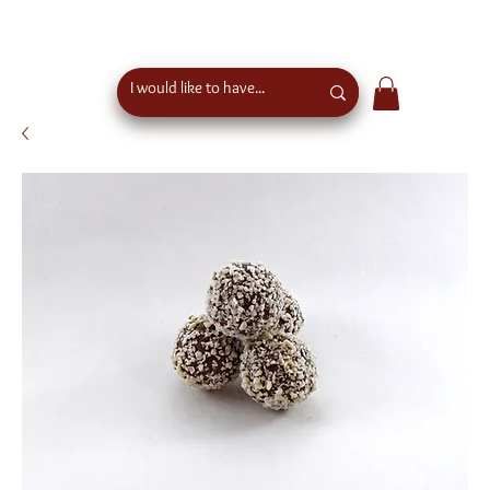
free shipping above €50 order value in austria - eu
wide shipping