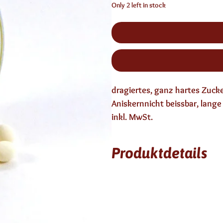
Only 2 left in stock
dragiertes, ganz hartes Zuck
Aniskernnicht beissbar, lange
inkl. MwSt.
Produktdetails
6 Monate haltbar
enthält keinen Alkohol
Zutaten: Zucker, natürliches
glutenfrei, laktosefrei