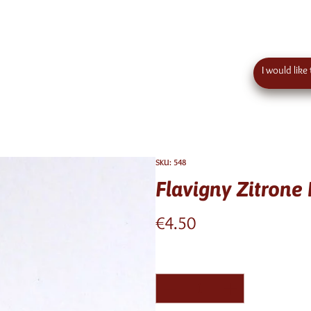
 order value in austria - eu wide shipping
Contact
SKU: 548
Flavigny Zitrone 
Price
€4.50
Quantity
*