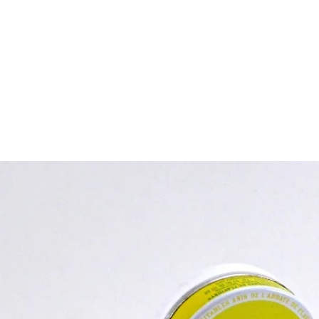
free shipping above €50
Shop