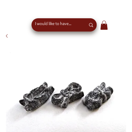
free shipping above €50 order value in austria - eu
wide shipping