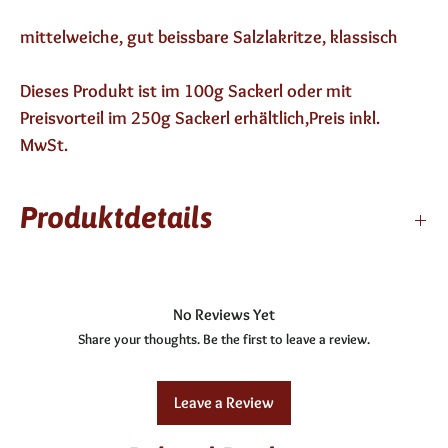
mittelweiche, gut beissbare Salzlakritze, klassisch
Dieses Produkt ist im 100g Sackerl oder mit
Preisvorteil im 250g Sackerl erhältlich,Preis inkl.
MwSt.
Produktdetails
12 Monate haltbar
enthält keinen Alkohol
No Reviews Yet
Zutaten: Zucker, Glukosestärkesirup, Wasser,
Share your thoughts. Be the first to leave a review.
Gelatine, Stabilisator E 420, Salmiaksalz,
Lakritzextrakt, Emulgator (E 471) Aroma,
Farbstoffe(Carbo Medicinalis Vegetabilis)
Leave a Review
laktosefrei