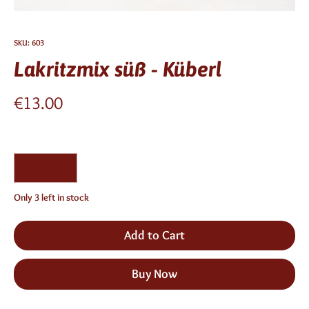
SKU: 603
Lakritzmix süß - Küberl
Price
€13.00
Quantity
*
Only 3 left in stock
Add to Cart
Buy Now