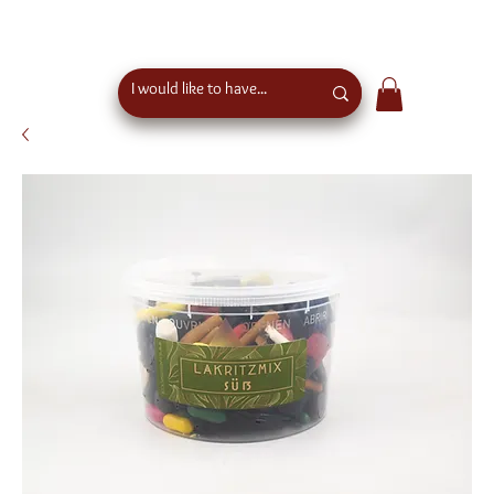
free shipping above €50 order value in austria - eu
wide shipping