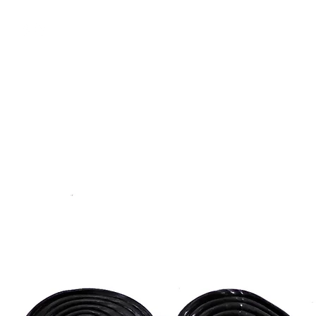
free shipping above €50
Shop