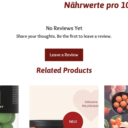
Nährwerte pro 
enthält keinen Alkohol
Zutaten: brauner Zuckersirup
Aroma, Kochsalz, Überzugsmi
Kcal / kj
No Reviews Yet
Allergene: A
Fett
Share your thoughts. Be the first to leave a review.
laktosefrei
gesättigte Fettsäuren
Leave a Review
Kohlenhydrate
Related Products
davon Zucker
Eiweiß
Salz