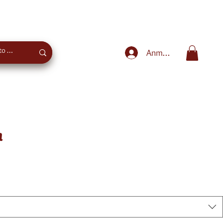
Sweet advice
+43 660 4027975
Anmelden
n