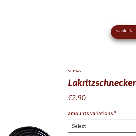
 order value in austria - eu wide shipping
Contact
SKU: 622
Lakritzschnecke
Price
€2.90
amounts variations
*
Select