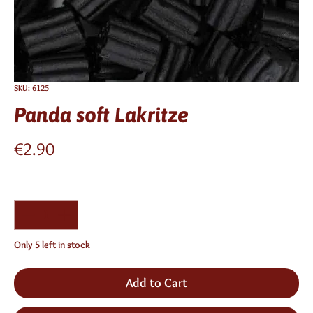
SKU: 6125
Panda soft Lakritze
Price
€2.90
Quantity
*
Only 5 left in stock
Add to Cart