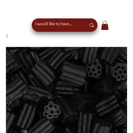
free shipping above €50 order value in austria - eu
wide shipping