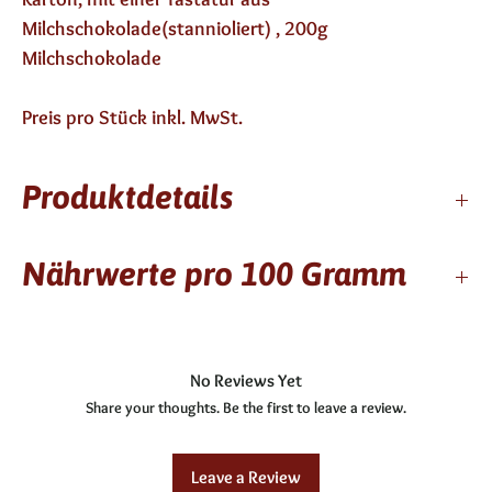
Milchschokolade(stannioliert) , 200g
Milchschokolade
Preis pro Stück inkl. MwSt.
Produktdetails
9 Monate haltbar
Nährwerte pro 100 Gramm
enthält keinen Alkohol
Zutaten: Zucker, Kakaobutter, Vollmilchpulver,
Kcal / kj
549/2289
Kakaomasse, Emulgator: Sojaelizithin, Aroma: Vanille,
No Reviews Yet
Fett
33,3g
Milchschokolade mit mind. 24 % Kakaoanteil
Share your thoughts. Be the first to leave a review.
gesättigte Fettsäuren
20,5g
Allergene: F, G
Leave a Review