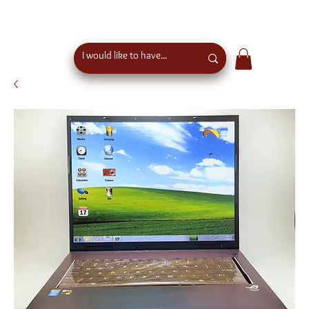
free shipping above €50 order value in austria - eu
wide shipping