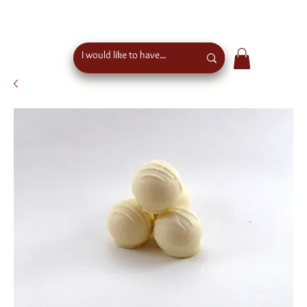
free shipping above €50 order value in austria - eu
wide shipping