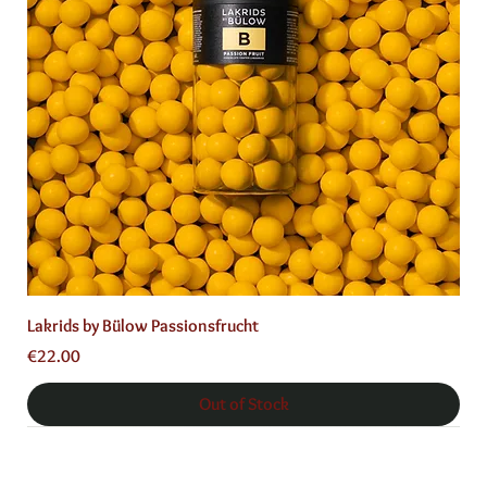
Lakrids by Bülow Passionsfrucht
Price
€22.00
Out of Stock