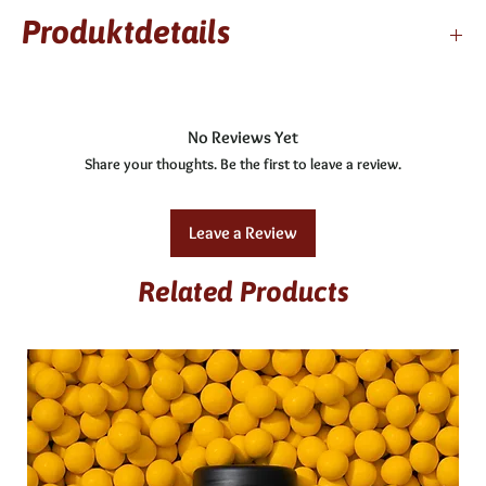
Produktdetails
3 Wochen haltbar
enthält Alkohol
No Reviews Yet
Zutaten: Obers, Dotter, pasteurisiert, Butter, weiße
Share your thoughts. Be the first to leave a review.
Kuvertüre, Kirschwasser 60 %
Allergene: C, F, G
glutenfrei
Leave a Review
Related Products