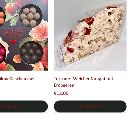
Quick View
Quick View
Bülow Geschenkset
Torrone - Weicher Nougat mit
Erdbeeren
Price
€12.00
Out of Stock
Out of Stock