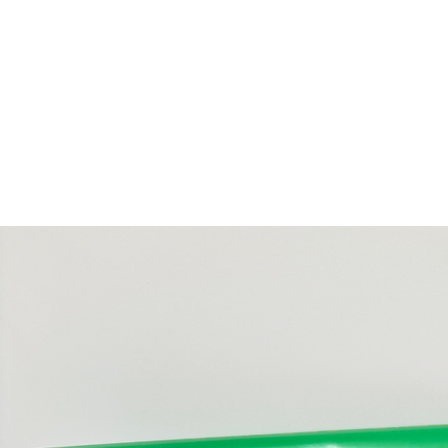
free shipping above €50
Shop