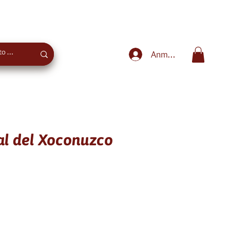
Sweet advice
+43 660 4027975
Anmelden
al del Xoconuzco