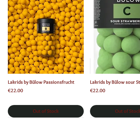
Quick View
Quick View
Lakrids by Bülow Passionsfrucht
Lakrids by Bülow sour S
Price
Price
€22.00
€22.00
Out of Stock
Out of Stoc