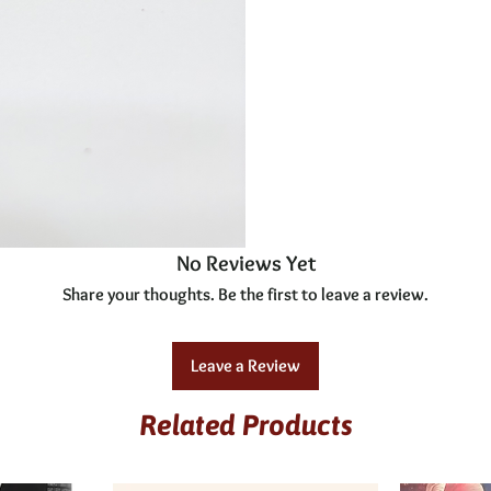
Fett
enthält keine Spuren von Nü
gesättigte Fettsäuren
Kohlenhydrate
davon Zucker
Eiweiß
No Reviews Yet
Salz
Share your thoughts. Be the first to leave a review.
Leave a Review
Related Products