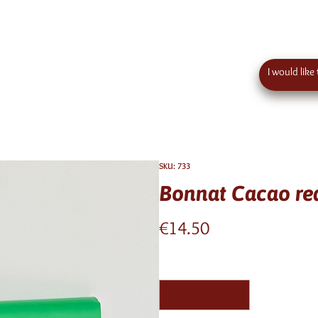
 order value in austria - eu wide shipping
Contact
SKU: 733
Bonnat Cacao re
Price
€14.50
Quantity
*