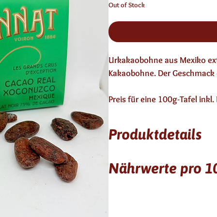
Out of Stock
Urkakaobohne aus Mexiko ext
Kakaobohne. Der Geschmack e
Preis für eine 100g-Tafel inkl
Produktdetails
6 Monate haltbar
Nährwerte pro 
enthält keinen Alkohol
Zutaten: Schokolade, 75% Ka
Allergene: -
Kcal / kj
glutenfrei, laktosefrei