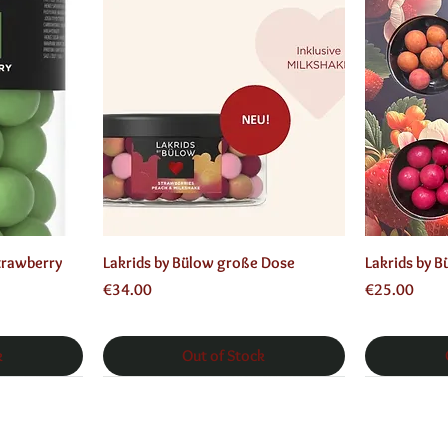
Quick View
trawberry
Lakrids by Bülow große Dose
Lakrids by 
Price
Price
€34.00
€25.00
k
Out of Stock