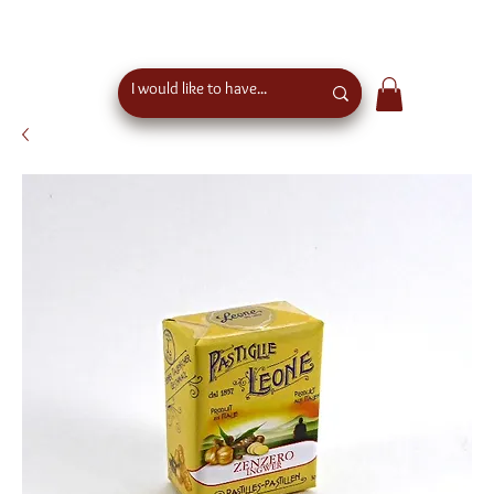
free shipping above €50 order value in austria - eu
wide shipping