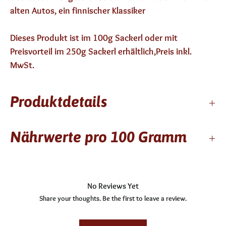
alten Autos, ein finnischer Klassiker
Dieses Produkt ist im 100g Sackerl oder mit
Preisvorteil im 250g Sackerl erhältlich,Preis inkl.
MwSt.
Produktdetails
12 Monate haltbar
Nährwerte pro 100 Gramm
enthält keinen Alkohol
Zutaten: Zucker, Glukose-Fructosesirup, modifizierte
Kcal / kj
316/1345
Kartoffelstärke, Wasser, Salmiak, Lakritzextrakt,
No Reviews Yet
Fett
0g
Farbstoff E 153, Aroma (Menthol) Glanzmittel E907, E
Share your thoughts. Be the first to leave a review.
901)
gesättigte Fettsäuren
0g