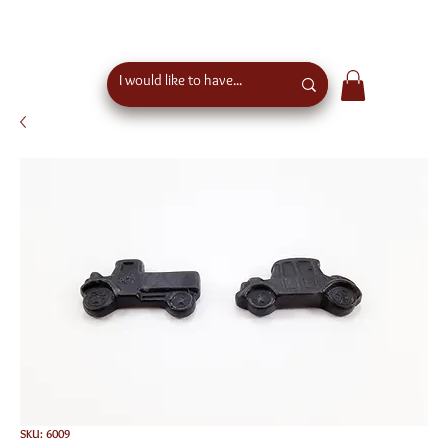
free shipping above €50 order value in austria - eu
wide shipping
SKU: 6009