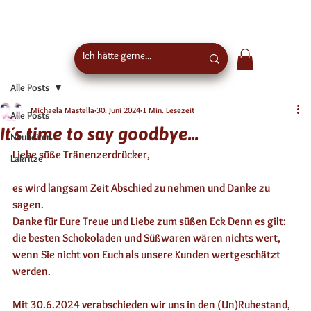
Kostenloser Versand ab €50 Bestellwert in
Österreich - EU-weiter Versand
Alle Posts
Michaela Mastella
30. Juni 2024
1 Min. Lesezeit
Alle Posts
It´s time to say goodbye...
Neuheiten
Liebe süße Tränenzerdrücker, 
Lakritze
es wird langsam Zeit Abschied zu nehmen und Danke zu 
sagen. 
Danke für Eure Treue und Liebe zum süßen Eck Denn es gilt:  
die besten Schokoladen und Süßwaren wären nichts wert, 
wenn Sie nicht von Euch als unsere Kunden wertgeschätzt 
werden. 
Mit 30.6.2024 verabschieden wir uns in den (Un)Ruhestand, 