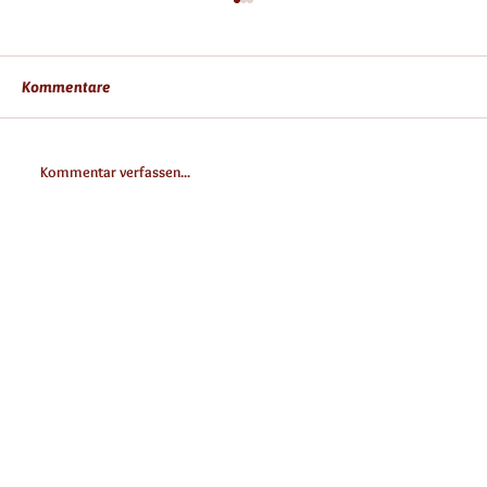
Kommentare
Kommentar verfassen...
Die süße Reise: Entdecke die
Währinger Straße 65, 1090 Wien
geheimnissvolle Herkunft der Lakritze –
heute Skandinavien
confiserie@suesseseck.at
Tel.:
01/4027974
oder
0670/7730666
Bestellinformationen
Allergeninformationen
Impressum / AGB
Datenschutz