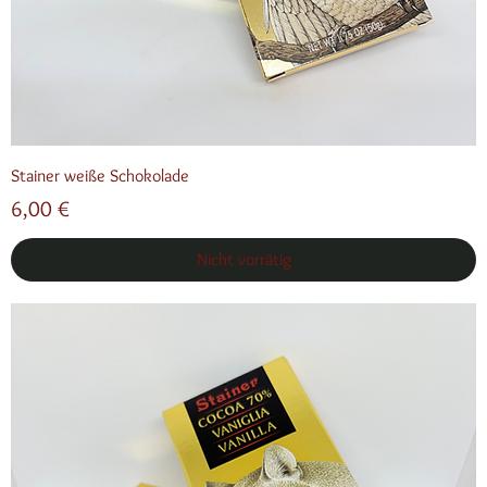
Stainer weiße Schokolade
Preis
6,00 €
Nicht vorrätig