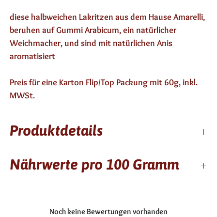
diese halbweichen Lakritzen aus dem Hause Amarelli,
beruhen auf Gummi Arabicum, ein natürlicher
Weichmacher, und sind mit natürlichen Anis
aromatisiert
Preis für eine Karton Flip/Top Packung mit 60g, inkl.
MWSt.
Produktdetails
24 Monate, kein Alkohol, vegan, laktosefrei,
Nährwerte pro 100 Gramm
glutenfrei
Zutaten: Zucker, Gummi Arabicum, Glukosesirup,
Lakritze, natürliches Zitronenaroma, Farbstoff:
Kcal / kj
297/1247
Karamell, Überzugsmitttel: Bienenwachs, pflanzliche
Noch keine Bewertungen vorhanden
Fett
0,3 g