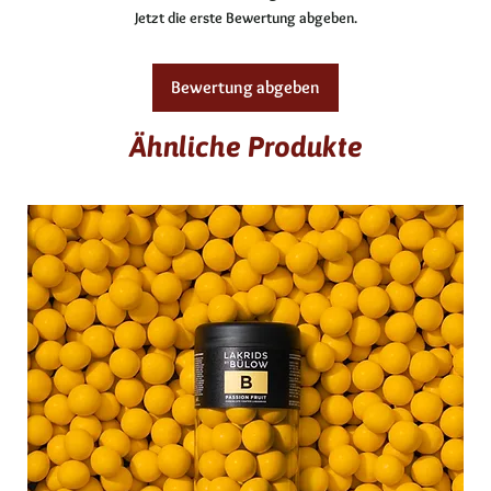
Sojalecithin, Aroma Farbstoffe Paprikaextrakt mind.
Jetzt die erste Bewertung abgeben.
32 % Kakao
Allergene: F, G
Bewertung abgeben
glutenfrei
Ähnliche Produkte