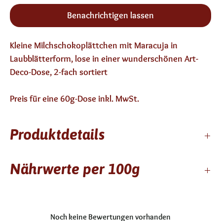
Benachrichtigen lassen
Kleine Milchschokoplättchen mit Maracuja in
Laubblätterform, lose in einer wunderschönen Art-
Deco-Dose, 2-fach sortiert
Preis für eine 60g-Dose inkl. MwSt.
Produktdetails
6 Monate haltbar
Nährwerte per 100g
enthält keinen Alkohol
Milchschokolade mit Passionsfrucht, Zutaten:
Energie: 586kcal/2439kJ, Fett: 40g, davon gesättigt:
Zucker, Kakaobutter, VollMilchpulver, Kakaomasse,
26g, Kohlehydrate 49g, davon Zucker 48g, Eiweiß: 6,5
Passionsfrucht , Mais, Maltodextrin, Emulgator
Noch keine Bewertungen vorhanden
g, Salz: 0,20g