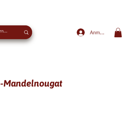
Süße Beratung
+43 670 773 0666
Anmelden
se-Mandelnougat