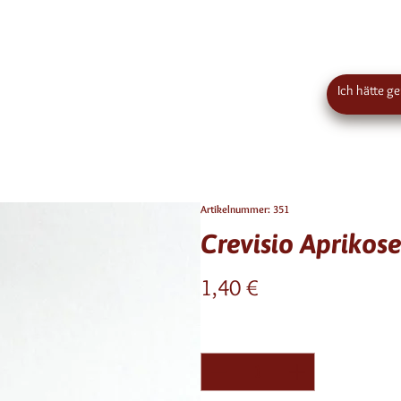
€50 Bestellwert in Österreich - EU-weiter Versand
Standort
Kirstein
Artikelnummer: 351
Crevisio Apriko
Preis
1,40 €
Anzahl
*