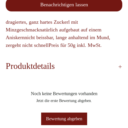
Benachrichtigen lassen
dragiertes, ganz hartes Zuckerl mit 
Minzgeschmacknatürlich aufgebaut auf einem 
Aniskernnicht beissbar, lange anhaltend im Mund, 
zergeht nicht schnellPreis für 50g inkl. MwSt.
Produktdetails
6 Monate haltbar
enthält keinen Alkohol
Noch keine Bewertungen vorhanden
Zutaten: Zucker, natürliches Minzaroma, grüner
Jetzt die erste Bewertung abgeben.
Anissamen
glutenfrei, laktosefrei
Bewertung abgeben