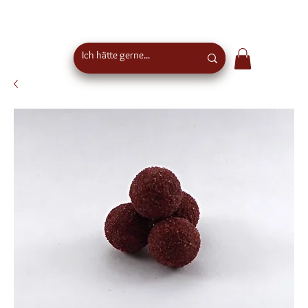
Kostenloser Versand ab €50 Bestellwert in
Österreich - EU-weiter Versand