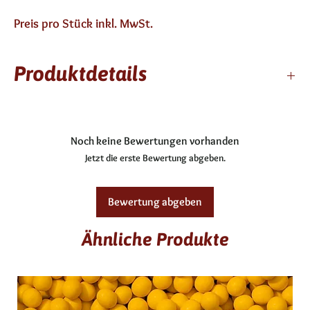
Preis pro Stück inkl. MwSt.
Produktdetails
3 Wochen haltbar
enthält Alkohol
Noch keine Bewertungen vorhanden
Zutaten: Obers, Dotter pasteurisiert, Butter, weiße
Jetzt die erste Bewertung abgeben.
Kuvertüre, Champagner, Cassimark, Creme de Cassis
Allergene: C, F, G, O
glutenfrei
Bewertung abgeben
Ähnliche Produkte