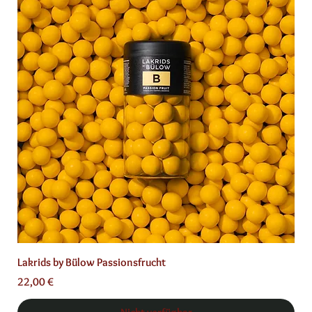
Lakrids by Bülow Passionsfrucht
Preis
22,00 €