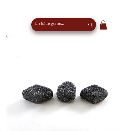
Kostenloser Versand ab €50 Bestellwert in
Österreich - EU-weiter Versand