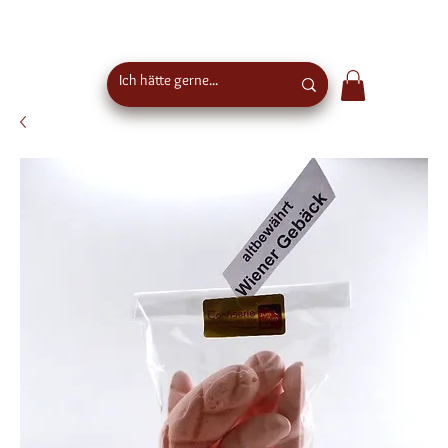
Kostenloser Versand ab €50 Bestellwert in
Österreich - EU-weiter Versand