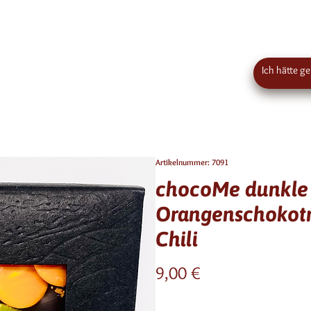
€50 Bestellwert in Österreich - EU-weiter Versand
Standort
Kirstein
Artikelnummer: 7091
chocoMe dunkle 
Orangenschokotro
Chili
Preis
9,00 €
Anzahl
*