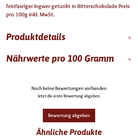
feinfasriger Ingwer getunkt in Bitterschokolade Preis 
pro 100g inkl. MwSt.
Produktdetails
3 Monate haltbar
Nährwerte pro 100 Gramm
enthält keinen Alkohol
Zutaten: 63,2 % Ingwer, 20,4 %
Zartbitterschokolade, (Kakaomasse, Zucker,
Kcal / kj
359/1497
Kakaobutter, Milchfett, Emulgaor: Sojalecithin)
Noch keine Bewertungen vorhanden
Fett
8,4g
Zucker, Wasser, 'Sojamehl, Kakao: Mind. 60 % in
Jetzt die erste Bewertung abgeben.
Zartbitterschokolade
gesättigte Fettsäuren
4,9g
Allergene: F, G
Bewertung abgeben
gluternfrei
Kohlenhydrate
65,2g
Ähnliche Produkte
davon Zucker
62,7g