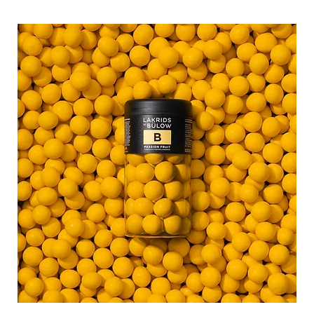
Eiweiß
1,7g
Salz
0,04g