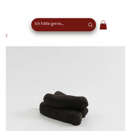
Kostenloser Versand ab €50 Bestellwert in
Österreich - EU-weiter Versand