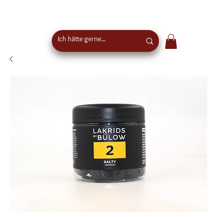
Kostenloser Versand ab €50 Bestellwert in
Österreich - EU-weiter Versand