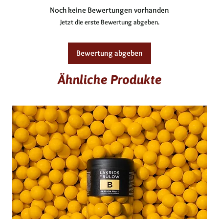
Carnaubawachs, natürliche Öle
Noch keine Bewertungen vorhanden
Fett
0,2 g
Jetzt die erste Bewertung abgeben.
gesättigte Fettsäuren
0,1 g
Bewertung abgeben
Kohlenhydrate
63 g
Ähnliche Produkte
davon Zucker
51 g
Eiweiß
1,5 g
Salz
0,0g
Ballaststoffe
24 g