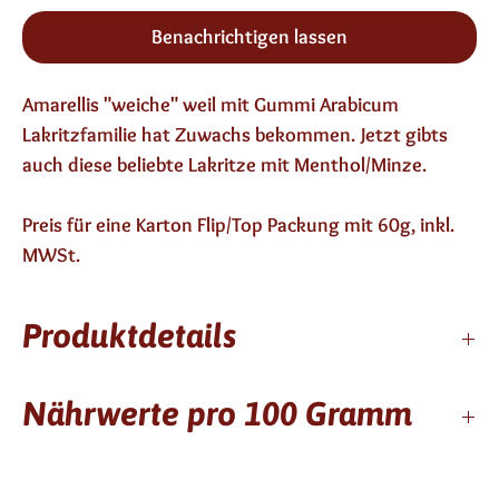
Benachrichtigen lassen
Amarellis "weiche" weil mit Gummi Arabicum
Lakritzfamilie hat Zuwachs bekommen. Jetzt gibts
auch diese beliebte Lakritze mit Menthol/Minze.
Preis für eine Karton Flip/Top Packung mit 60g, inkl.
MWSt.
Produktdetails
24 Monate, kein Alkohol, vegan, glutenfrei
Nährwerte pro 100 Gramm
Zutaten: Zucker, Gummi Arabicum, Wasser, Glukose
Sirup, karamellisierter Zucker, Lakritze (1,9 %),
Geschmacksstoffe, Überzugsmittel: Bienenwachs,
Kcal / kj
309/1303