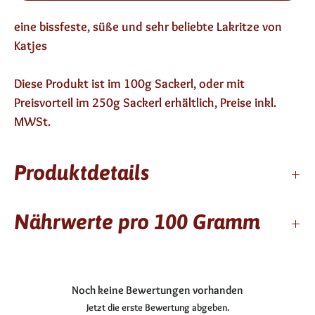
eine bissfeste, süße und sehr beliebte Lakritze von
Katjes
Diese Produkt ist im 100g Sackerl, oder mit
Preisvorteil im 250g Sackerl erhältlich, Preise inkl.
MWSt.
Produktdetails
12 Monate haltbar
Nährwerte pro 100 Gramm
enthält keinen Alkohol
Zutaten: modifizierte Stärke, Brauner Zuckersirup,
Zucker, Glukosesirup, 5 % Süßholzsaft , Aromen,
Kcal / kj
354/1503
pflanzliches Öl(Sonnenblume) Überzugsmittel:
Noch keine Bewertungen vorhanden
Fett
0,2g
Bienenwachs, weiß und gelb
Jetzt die erste Bewertung abgeben.