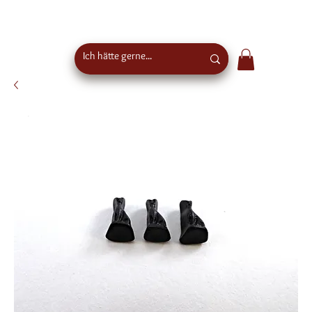
Kostenloser Versand ab €50 Bestellwert in
Österreich - EU-weiter Versand