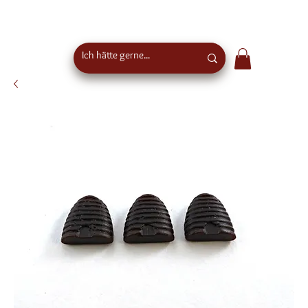
Kostenloser Versand ab €50 Bestellwert in
Österreich - EU-weiter Versand